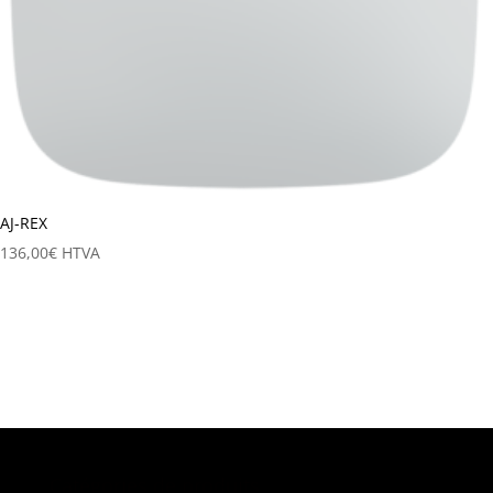
AJ-REX
136,00
€
HTVA
Catégories de produits