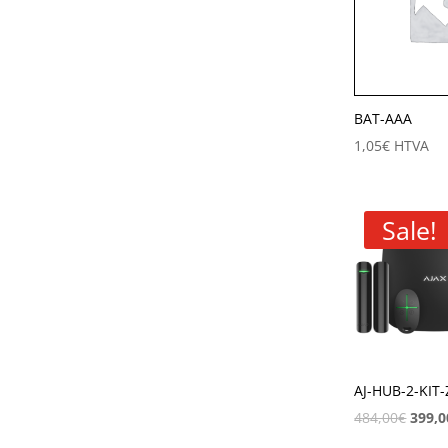
BAT-AAA
1,05
€
HTVA
Sale!
AJ-HUB-2-KIT-
484,00
€
399,0