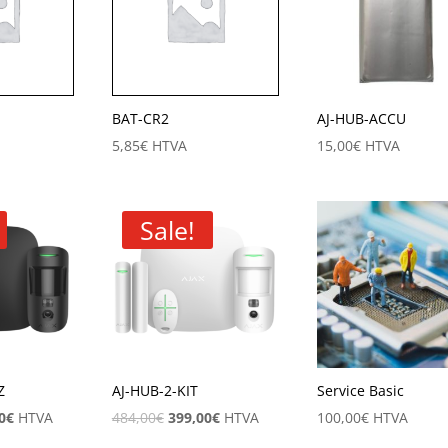
BAT-CR2
AJ-HUB-ACCU
5,85
€
HTVA
15,00
€
HTVA
Sale!
Z
AJ-HUB-2-KIT
Service Basic
0
€
HTVA
484,00
€
399,00
€
HTVA
100,00
€
HTVA